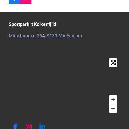
F
I
a
n
c
s
e
t
b
a
Sportpark 't Kolkenfjild
o
g
o
r
Mûnebuorren 25A, 9133 MA Eanjum
k
a
m