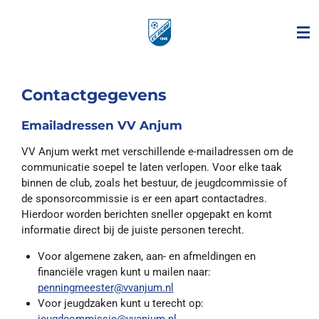
Ga
direct
naar
de
hoofdinhoud
Contactgegevens
Emailadressen VV Anjum
VV Anjum werkt met verschillende e-mailadressen om de
communicatie soepel te laten verlopen. Voor elke taak
binnen de club, zoals het bestuur, de jeugdcommissie of
de sponsorcommissie is er een apart contactadres.
Hierdoor worden berichten sneller opgepakt en komt
informatie direct bij de juiste personen terecht.
Voor algemene zaken, aan- en afmeldingen en
financiële vragen kunt u mailen naar:
penningmeester@vvanjum.nl
Voor jeugdzaken kunt u terecht op:
jeugdcommissie@vvanjum.nl