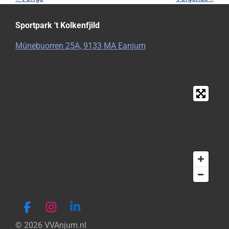
Sportpark 't Kolkenfjild
Mûnebuorren 25A, 9133 MA Eanjum
F
I
L
a
n
i
© 2026 VVAnjum.nl