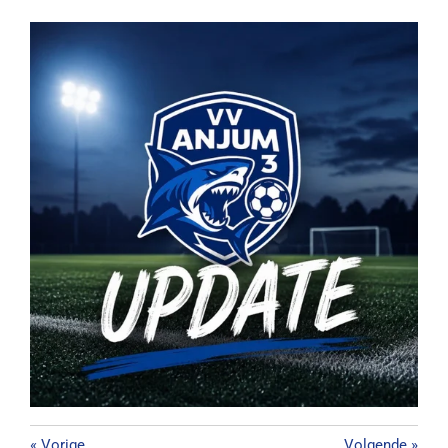
«
Vorige
Volgende
»