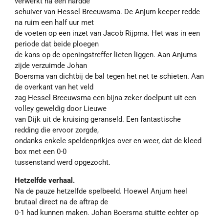
verwerkt na een hardde
schuiver van Hessel Breeuwsma. De Anjum keeper redde
na ruim een half uur met
de voeten op een inzet van Jacob Rijpma. Het was in een
periode dat beide ploegen
de kans op de openingstreffer lieten liggen. Aan Anjums
zijde verzuimde Johan
Boersma van dichtbij de bal tegen het net te schieten. Aan
de overkant van het veld
zag Hessel Breeuwsma een bijna zeker doelpunt uit een
volley geweldig door Lieuwe
van Dijk uit de kruising geranseld. Een fantastische
redding die ervoor zorgde,
ondanks enkele speldenprikjes over en weer, dat de kleed
box met een 0-0
tussenstand werd opgezocht.
Hetzelfde verhaal.
Na de pauze hetzelfde spelbeeld. Hoewel Anjum heel
brutaal direct na de aftrap de
0-1 had kunnen maken. Johan Boersma stuitte echter op