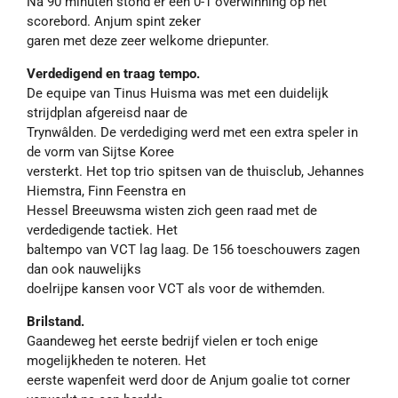
Na 90 minuten stond er een 0-1 overwinning op het
scorebord. Anjum spint zeker
garen met deze zeer welkome driepunter.
Verdedigend en traag tempo.
De equipe van Tinus Huisma was met een duidelijk
strijdplan afgereisd naar de
Trynwâlden. De verdediging werd met een extra speler in
de vorm van Sijtse Koree
versterkt. Het top trio spitsen van de thuisclub, Jehannes
Hiemstra, Finn Feenstra en
Hessel Breeuwsma wisten zich geen raad met de
verdedigende tactiek. Het
baltempo van VCT lag laag. De 156 toeschouwers zagen
dan ook nauwelijks
doelrijpe kansen voor VCT als voor de withemden.
Brilstand.
Gaandeweg het eerste bedrijf vielen er toch enige
mogelijkheden te noteren. Het
eerste wapenfeit werd door de Anjum goalie tot corner