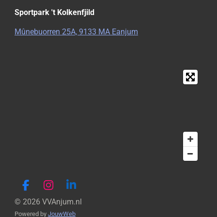
l
e
a
l
e
l
r
e
Sportpark 't Kolkenfjild
n
e
n
Mûnebuorren 25A, 9133 MA Eanjum
F
I
L
a
n
i
© 2026 VVAnjum.nl
c
s
n
Powered by
JouwWeb