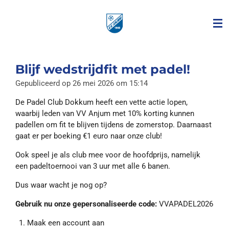
Ga
direct
naar
de
hoofdinhoud
Blijf wedstrijdfit met padel!
Gepubliceerd op 26 mei 2026 om 15:14
De Padel Club Dokkum heeft een vette actie lopen,
waarbij leden van VV Anjum met 10% korting kunnen
padellen om fit te blijven tijdens de zomerstop. Daarnaast
gaat er per boeking €1 euro naar onze club!
Ook speel je als club mee voor de hoofdprijs, namelijk
een padeltoernooi van 3 uur met alle 6 banen.
Dus waar wacht je nog op?
Gebruik nu onze gepersonaliseerde code:
VVAPADEL2026
Maak een account aan